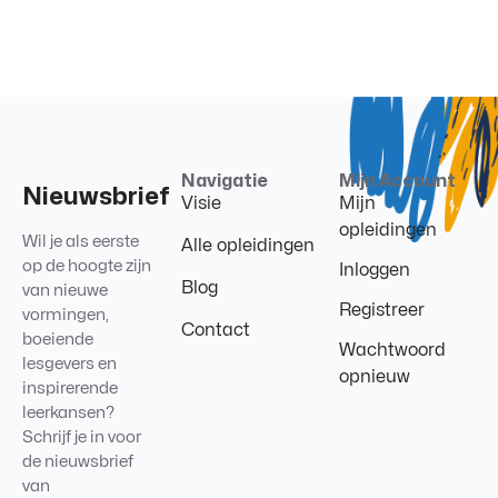
Navigatie
Mijn Account
Nieuwsbrief
Visie
Mijn
opleidingen
Wil je als eerste
Alle opleidingen
op de hoogte zijn
Inloggen
Blog
van nieuwe
Registreer
vormingen,
Contact
boeiende
Wachtwoord
lesgevers en
opnieuw
inspirerende
leerkansen?
Schrijf je in voor
de nieuwsbrief
van