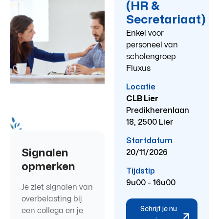
(HR &
Secretariaat)
Enkel voor
personeel van
scholengroep
Fluxus
Locatie
CLB Lier
Predikherenlaan
18, 2500 Lier
Startdatum
Signalen
20/11/2026
opmerken
Tijdstip
9u00 - 16u00
Je ziet signalen van
overbelasting bij
Schrijf je nu
een collega en je