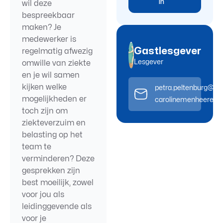
in
wil deze
bespreekbaar
maken? Je
medewerker is
Gastlesgever
regelmatig afwezig
Lesgever
omwille van ziekte
en je wil samen
kijken welke
petra.peltenburg@dia
mogelijkheden er
carolinemenheere@sc
toch zijn om
ziekteverzuim en
belasting op het
team te
verminderen? Deze
gesprekken zijn
best moeilijk, zowel
voor jou als
leidinggevende als
voor je