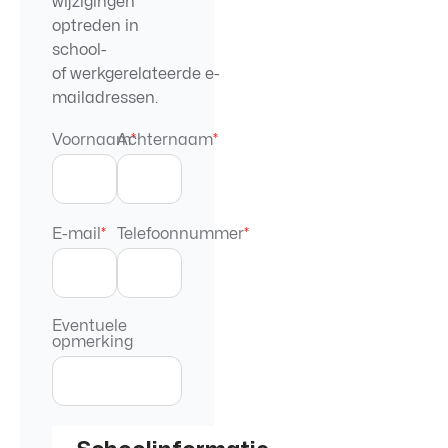
wijzigingen
optreden in
school-
of werkgerelateerde e-
mailadressen.
Voornaam
Achternaam
*
*
E-mail
*
Telefoonnummer
*
Eventuele
opmerking