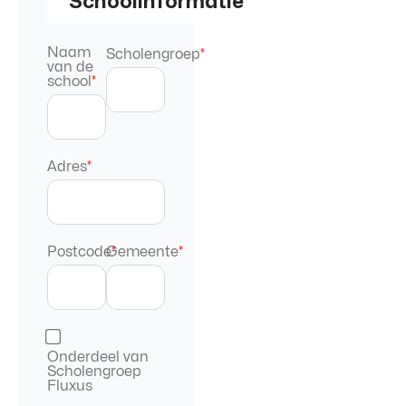
Schoolinformatie
Naam
Scholengroep
*
van de
school
*
Adres
*
Postcode
Gemeente
*
*
Onderdeel van
Scholengroep
Fluxus