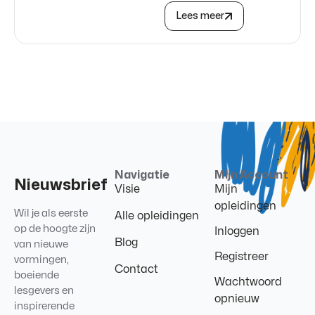
Lees meer
Navigatie
Mijn Account
Nieuwsbrief
Visie
Mijn
opleidingen
Wil je als eerste
Alle opleidingen
op de hoogte zijn
Inloggen
Blog
van nieuwe
Registreer
vormingen,
Contact
boeiende
Wachtwoord
lesgevers en
opnieuw
inspirerende