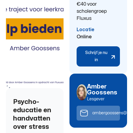
€40 voor
scholengroep
Fluxus
Locatie
Online
Schrijf je nu
in
Amber
Goossens
Lesgever
Psycho-
educatie en
ambergoossens@scho
handvatten
over stress