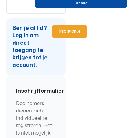
Deel 3 – Module 2
inhoud
0%
0/3
VOLTOOID
stappen
Deel 3 – Slides
Ben je al lid?
Afronding
Inloggen
Log in om
direct
Deel 3 – Zelftest
toegang te
Afronding – Slides
krijgen tot je
account.
Bijlagen
Inschrijfformulier
Deelnemers
dienen zich
individueel te
registreren. Het
is niet mogelijk