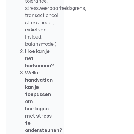
tolerance,
stressweerbaarheidsgrens,
transactioneel
stressmodel,
cirkel van
invloed,
balansmodel)
Hoe kan je
het
herkennen?
Welke
handvatten
kan je
toepassen
om
leerlingen
met stress
te
ondersteunen?