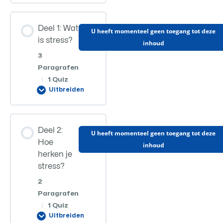
Hoofdstuk
Deel 1: Wat
inhoud
U heeft momenteel geen toegang tot deze
is stress?
inhoud
0%
0/2
VOLTOOID
stappen
3
Paragrafen
|
1 Quiz
Introductie
Uitbreiden
Introductie – Slides
Hoofdstuk
Deel 2:
inhoud
U heeft momenteel geen toegang tot deze
Hoe
inhoud
0%
0/3
VOLTOOID
herken je
stappen
stress?
2
Deel 1 – Module 1
Paragrafen
|
1 Quiz
Uitbreiden
Deel 1 – Module 2