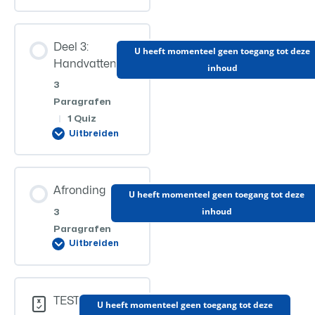
Hoofdstuk
Deel 1 – Slides
Deel 3:
inhoud
U heeft momenteel geen toegang tot deze
Handvatten
inhoud
0%
0/2
VOLTOOID
stappen
3
Deel 1 – Zelftest
Paragrafen
|
1 Quiz
Deel 2
Uitbreiden
Deel 2 – Slides
Hoofdstuk
Afronding
inhoud
U heeft momenteel geen toegang tot deze
inhoud
3
0%
0/3
Deel 2 – Zelftest
VOLTOOID
stappen
Paragrafen
Uitbreiden
Deel 3 – Module 1
Hoofdstuk
TEST
inhoud
U heeft momenteel geen toegang tot deze