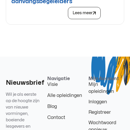
aanvangsbegeleiders
Lees meer
Navigatie
Mijn Account
Nieuwsbrief
Visie
Mijn
opleidingen
Wil je als eerste
Alle opleidingen
op de hoogte zijn
Inloggen
Blog
van nieuwe
Registreer
vormingen,
Contact
boeiende
Wachtwoord
lesgevers en
opnieuw