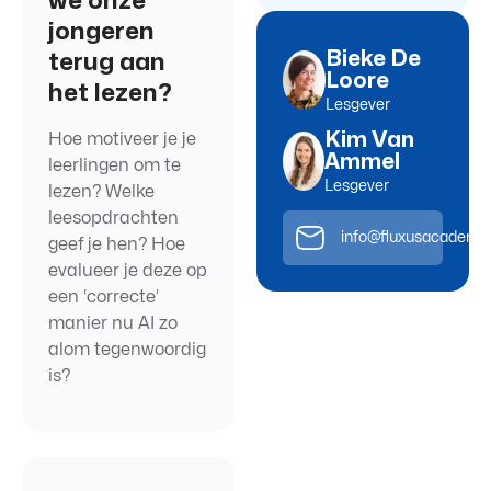
we onze
jongeren
Bieke De
terug aan
Loore
het lezen?
Lesgever
Kim Van
Hoe motiveer je je
Ammel
leerlingen om te
Lesgever
lezen? Welke
leesopdrachten
info@fluxusacademie
geef je hen? Hoe
evalueer je deze op
een ‘correcte’
manier nu AI zo
alom tegenwoordig
is?