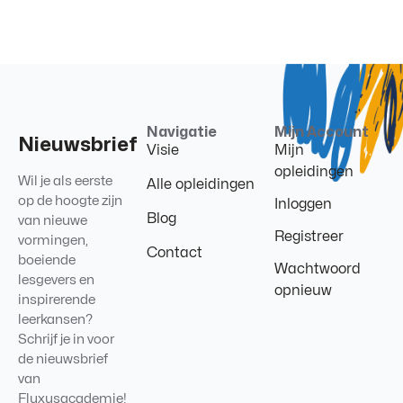
Navigatie
Mijn Account
Nieuwsbrief
Visie
Mijn
opleidingen
Wil je als eerste
Alle opleidingen
op de hoogte zijn
Inloggen
Blog
van nieuwe
Registreer
vormingen,
Contact
boeiende
Wachtwoord
lesgevers en
opnieuw
inspirerende
leerkansen?
Schrijf je in voor
de nieuwsbrief
van
Fluxusacademie!