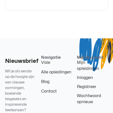
Navigatie
Mijn Account
Nieuwsbrief
Visie
Mijn
opleidingen
Wil je als eerste
Alle opleidingen
op de hoogte zijn
Inloggen
Blog
van nieuwe
Registreer
vormingen,
Contact
boeiende
Wachtwoord
lesgevers en
opnieuw
inspirerende
leerkansen?