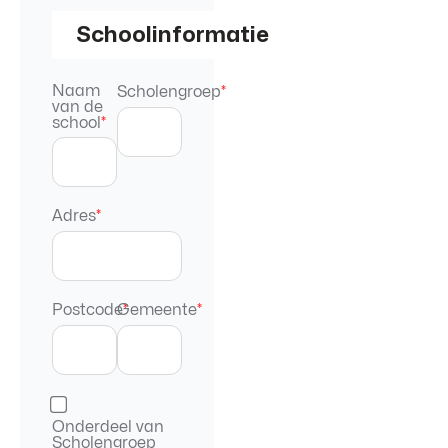
Schoolinformatie
Naam
Scholengroep
*
van de
school
*
Adres
*
Postcode
Gemeente
*
*
Onderdeel van
Scholengroep