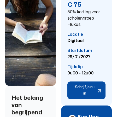
€ 75
50% korting voor
scholengroep
Fluxus
Locatie
Digitaal
Startdatum
29/01/2027
Tijdstip
9u00 - 12u00
Schrijf je nu
in
Het belang
van
begrijpend
Kim Van