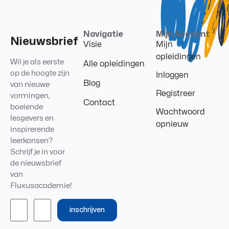
Navigatie
Mijn Account
Nieuwsbrief
Visie
Mijn
opleidingen
Wil je als eerste
Alle opleidingen
op de hoogte zijn
Inloggen
Blog
van nieuwe
Registreer
vormingen,
Contact
boeiende
Wachtwoord
lesgevers en
opnieuw
inspirerende
leerkansen?
Schrijf je in voor
de nieuwsbrief
van
Fluxusacademie!
inschrijven