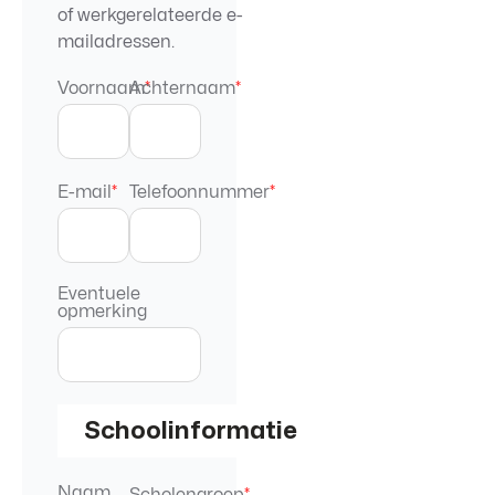
of werkgerelateerde e-
mailadressen.
Voornaam
Achternaam
*
*
E-mail
*
Telefoonnummer
*
Eventuele
opmerking
Schoolinformatie
Naam
Scholengroep
*