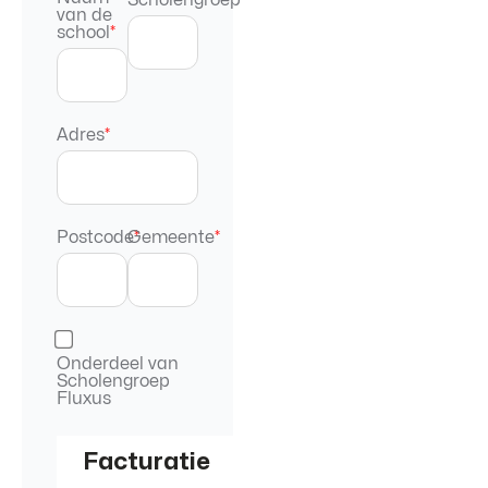
van de
school
*
Adres
*
Postcode
Gemeente
*
*
Onderdeel van
Scholengroep
Fluxus
Facturatie