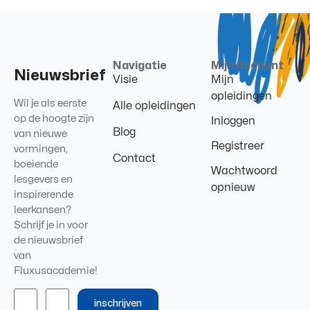
Navigatie
Mijn Account
Nieuwsbrief
Visie
Mijn
opleidingen
Wil je als eerste
Alle opleidingen
op de hoogte zijn
Inloggen
Blog
van nieuwe
Registreer
vormingen,
Contact
boeiende
Wachtwoord
lesgevers en
opnieuw
inspirerende
leerkansen?
Schrijf je in voor
de nieuwsbrief
van
Fluxusacademie!
inschrijven