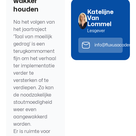
wakker
houden
Katelijne
Van
Na het volgen van
Lommel
het jaartraject
Lesgever
‘Taal van moeilijk
gedrag’ is een
info@fluxusacademie
terugkommoment
fijn om het verhaal
ter implementatie
verder te
versterken of te
verdiepen. Zo kan
de noodzakelijke
stoutmoedigheid
weer even
aangewakkerd
worden.
Er is ruimte voor