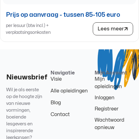
Prijs op aanvraag - tussen 85-105 euro
per lesuur (btw incl.) +
Lees meer
verplaatsingsonkosten
Navigatie
Mijn Account
Nieuwsbrief
Visie
Mijn
opleidingen
Wil je als eerste
Alle opleidingen
op de hoogte zijn
Inloggen
Blog
van nieuwe
Registreer
vormingen,
Contact
boeiende
Wachtwoord
lesgevers en
opnieuw
inspirerende
leerkansen?